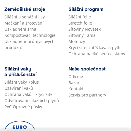
Zemědělské stroje
Silážní program
Silážní a senážní lisy
Silážní folie
Mačkání a šrotování
Stretch folie
Uskladnění zrna
Síťoviny Novatex
Kompostovací technologie
Síťoviny Tama
Uskladnění průmyslových
Motouzy
produktů
Krycí sítě, zatěžkávací pytle
Ochrana balíků sena a slámy
Silážní vaky
Naše společnost
a příslušenství
O firmě
Silážní vaky 7plus
Bazar
Uzavírání vaků
Kontakt
Ochrana vaků - krycí sítě
Servis pro partnery
Odvětrávání silážních plynů
PVC Opravné pásky