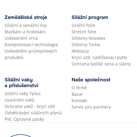
Zemědělské stroje
Silážní program
Silážní a senážní lisy
Silážní folie
Mačkání a šrotování
Stretch folie
Uskladnění zrna
Síťoviny Novatex
Kompostovací technologie
Síťoviny Tama
Uskladnění průmyslových
Motouzy
produktů
Krycí sítě, zatěžkávací pytle
Ochrana balíků sena a slámy
Silážní vaky
Naše společnost
a příslušenství
O firmě
Silážní vaky 7plus
Bazar
Uzavírání vaků
Kontakt
Ochrana vaků - krycí sítě
Servis pro partnery
Odvětrávání silážních plynů
PVC Opravné pásky