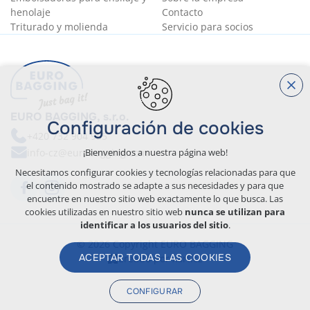
henolaje
Contacto
Triturado y molienda
Servicio para socios
EURO BAGGING, s.r.o.
Configuración de cookies
+420 732 904 955
info-cz@eurobagging.com
¡Bienvenidos a nuestra página web!
Necesitamos configurar cookies y tecnologías relacionadas para que
el contenido mostrado se adapte a sus necesidades y para que
encuentre en nuestro sitio web exactamente lo que busca. Las
cookies utilizadas en nuestro sitio web
nunca se utilizan para
identificar a los usuarios del sitio
.
© 2026 Copyright EURO BAGGING
ACEPTAR TODAS LAS COOKIES
Creado por xart.cz
CONFIGURAR