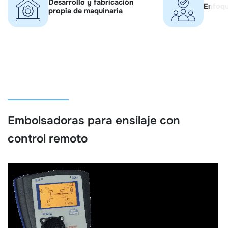
Desarrollo y fabricación
Enfoqu
propia de maquinaria
Embolsadoras para ensilaje con
control remoto