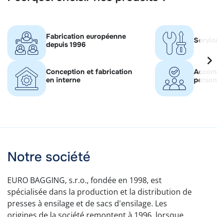
Fabrication européenne
Servic
depuis 1996
Conception et fabrication
Accom
en interne
person
Notre société
EURO BAGGING, s.r.o., fondée en 1998, est
spécialisée dans la production et la distribution de
presses à ensilage et de sacs d'ensilage. Les
origines de la société remontent à 1996, lorsque