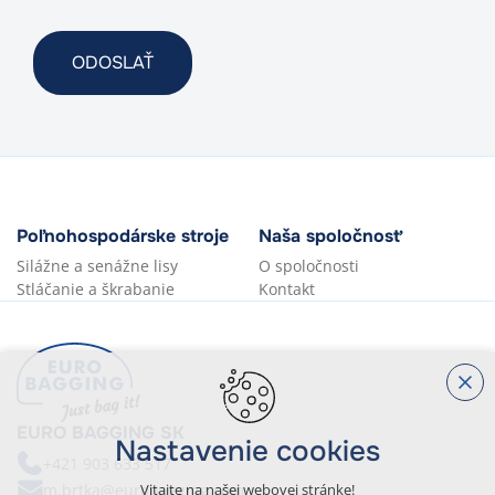
Poľnohospodárske stroje
Naša spoločnosť
Silážne a senážne lisy
O spoločnosti
Stláčanie a škrabanie
Kontakt
EURO BAGGING SK
Nastavenie cookies
+421 903 633 517
m.brtka@eurobagging.com
Vitajte na našej webovej stránke!