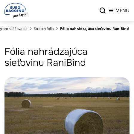
MENU
gram silážovania
Stretch fólia
Fólia nahrádzajúca sieťovinu RaniBind
Fólia nahrádzajúca
sieťovinu RaniBind