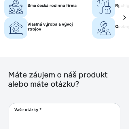
Sme česká rodinná firma
Rýchly
Vlastná výroba a vývoj
Osobný
strojov
Máte záujem o náš produkt
alebo máte otázku?
Vaše otázky *