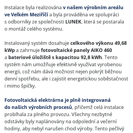
Instalace byla realizována
v našem výrobním areálu
ve Velkém Meziříčí
a byla prováděna ve spolupráci
s odborníky ze společnosti
LUNEK
, která se postarala
o montáž celého systému.
Instalovaný systém dosahuje
celkového výkonu 49,68
kWp
a zahrnuje
fotovoltaické panely
AIKO 460
a
bateriové úložiště s kapacitou
92,8 kWh
. Tento
systém nám umožňuje efektivně využívat vyrobenou
energii, což nám dává možnost nejen pokrýt běžnou
denní spotřebu, ale i zajistit energetickou soběstačnost
i mimo špičky.
Fotovoltaická elektrárna je plně integrovaná
do našich výrobních procesů
, přičemž celá instalace
probíhala za plného provozu. Všechny nezbytné
odstávky byly naplánovány na odpolední a večerní
hodiny, aby nebyl narušen chod výroby. Tento pečlivý