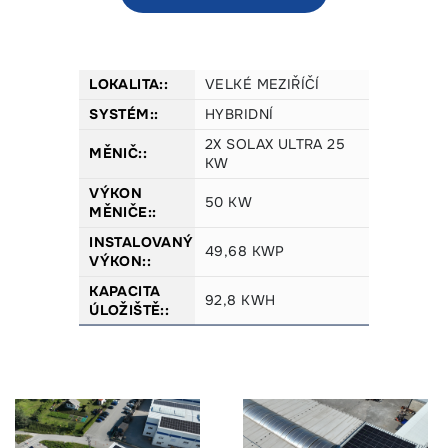
VELKÉ MEZIŘÍČÍ
HYBRIDNÍ
2X SOLAX ULTRA 25
KW
50 KW
49,68 KWP
92,8 KWH