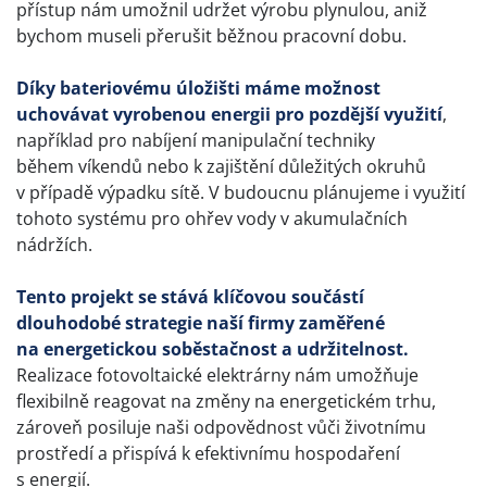
přístup nám umožnil udržet výrobu plynulou, aniž
bychom museli přerušit běžnou pracovní dobu.
Díky bateriovému úložišti máme možnost
uchovávat vyrobenou energii pro pozdější využití
,
například pro nabíjení manipulační techniky
během víkendů nebo k zajištění důležitých okruhů
v případě výpadku sítě. V budoucnu plánujeme i využití
tohoto systému pro ohřev vody v akumulačních
nádržích.
Tento projekt se stává klíčovou součástí
dlouhodobé strategie naší firmy zaměřené
na energetickou soběstačnost a udržitelnost.
Realizace fotovoltaické elektrárny nám umožňuje
flexibilně reagovat na změny na energetickém trhu,
zároveň posiluje naši odpovědnost vůči životnímu
prostředí a přispívá k efektivnímu hospodaření
s energií.