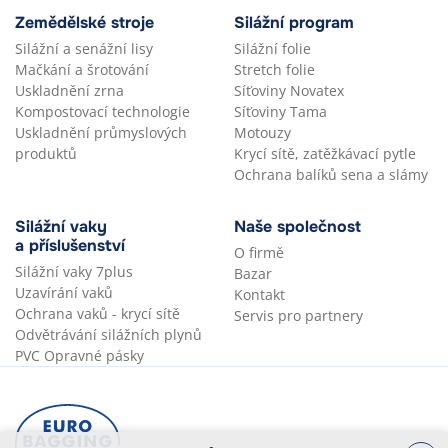
Zemědělské stroje
Silážní program
Silážní a senážní lisy
Silážní folie
Mačkání a šrotování
Stretch folie
Uskladnění zrna
Síťoviny Novatex
Kompostovací technologie
Síťoviny Tama
Uskladnění průmyslových
Motouzy
produktů
Krycí sítě, zatěžkávací pytle
Ochrana balíků sena a slámy
Silážní vaky
Naše společnost
a příslušenství
O firmě
Silážní vaky 7plus
Bazar
Uzavírání vaků
Kontakt
Ochrana vaků - krycí sítě
Servis pro partnery
Odvětrávání silážních plynů
PVC Opravné pásky