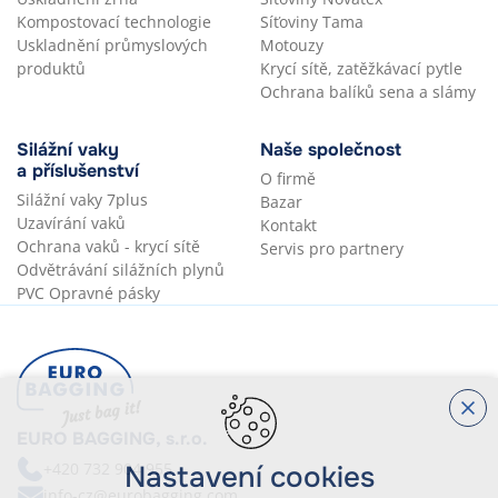
Kompostovací technologie
Síťoviny Tama
Uskladnění průmyslových
Motouzy
produktů
Krycí sítě, zatěžkávací pytle
Ochrana balíků sena a slámy
Silážní vaky
Naše společnost
a příslušenství
O firmě
Silážní vaky 7plus
Bazar
Uzavírání vaků
Kontakt
Ochrana vaků - krycí sítě
Servis pro partnery
Odvětrávání silážních plynů
PVC Opravné pásky
EURO BAGGING, s.r.o.
+420 732 904 955
Nastavení cookies
info-cz@eurobagging.com