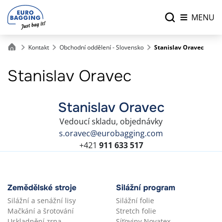
MENU
Kontakt
Obchodní oddělení - Slovensko
Stanislav Oravec
Stanislav Oravec
Stanislav Oravec
Vedoucí skladu, objednávky
s.oravec@eurobagging.com
+421
911 633 517
Zemědělské stroje
Silážní program
Silážní a senážní lisy
Silážní folie
Mačkání a šrotování
Stretch folie
Uskladnění zrna
Síťoviny Novatex