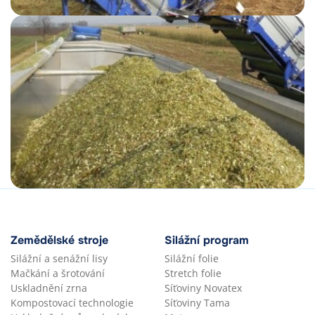
Zemědělské stroje
Silážní program
Silážní a senážní lisy
Silážní folie
Mačkání a šrotování
Stretch folie
Uskladnění zrna
Síťoviny Novatex
Kompostovací technologie
Síťoviny Tama