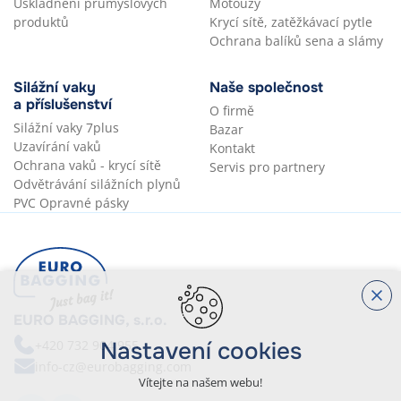
Uskladnění průmyslových
Motouzy
produktů
Krycí sítě, zatěžkávací pytle
Ochrana balíků sena a slámy
Silážní vaky
Naše společnost
a příslušenství
O firmě
Silážní vaky 7plus
Bazar
Uzavírání vaků
Kontakt
Ochrana vaků - krycí sítě
Servis pro partnery
Odvětrávání silážních plynů
PVC Opravné pásky
EURO BAGGING, s.r.o.
+420 732 904 955
Nastavení cookies
info-cz@eurobagging.com
Vítejte na našem webu!