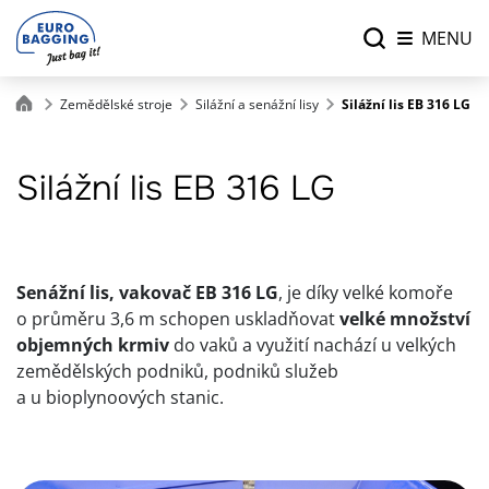
MENU
Zemědělské stroje
Silážní a senážní lisy
Silážní lis EB 316 LG
Silážní lis EB 316 LG
Senážní lis, vakovač EB 316 LG
, je díky velké komoře
o průměru 3,6 m schopen uskladňovat
velké množství
objemných krmiv
do vaků a využití nachází u velkých
zemědělských podniků, podniků služeb
a u bioplynoových stanic.