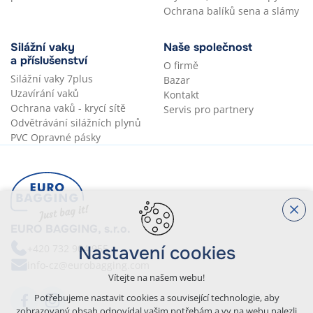
Ochrana balíků sena a slámy
Silážní vaky
Naše společnost
a příslušenství
O firmě
Silážní vaky 7plus
Bazar
Uzavírání vaků
Kontakt
Ochrana vaků - krycí sítě
Servis pro partnery
Odvětrávání silážních plynů
PVC Opravné pásky
EURO BAGGING, s.r.o.
+420 732 904 955
Nastavení cookies
info-cz@eurobagging.com
Vítejte na našem webu!
Potřebujeme nastavit cookies a související technologie, aby
zobrazovaný obsah odpovídal vašim potřebám a vy na webu nalezli