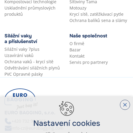
Kompostovací technologie
Síťoviny Tama
Uskladnění průmyslových
Motouzy
produktů
Krycí sítě, zatěžkávací pytle
Ochrana balíků sena a slámy
Silážní vaky
Naše společnost
a příslušenství
O firmě
Silážní vaky 7plus
Bazar
Uzavírání vaků
Kontakt
Ochrana vaků - krycí sítě
Servis pro partnery
Odvětrávání silážních plynů
PVC Opravné pásky
EURO BAGGING, s.r.o.
+420 732 904 955
Nastavení cookies
info-cz@eurobagging.com