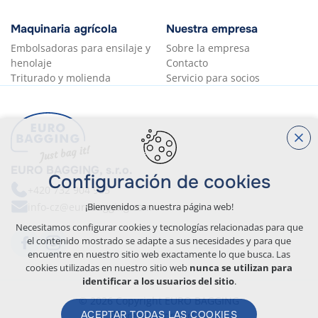
Maquinaria agrícola
Nuestra empresa
Embolsadoras para ensilaje y
Sobre la empresa
henolaje
Contacto
Triturado y molienda
Servicio para socios
EURO BAGGING, s.r.o.
Configuración de cookies
+420 732 904 955
info-cz@eurobagging.com
¡Bienvenidos a nuestra página web!
Necesitamos configurar cookies y tecnologías relacionadas para que
el contenido mostrado se adapte a sus necesidades y para que
encuentre en nuestro sitio web exactamente lo que busca. Las
cookies utilizadas en nuestro sitio web
nunca se utilizan para
identificar a los usuarios del sitio
.
© 2026 Copyright EURO BAGGING
ACEPTAR TODAS LAS COOKIES
Creado por xart.cz