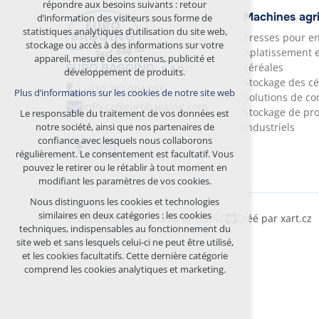
répondre aux besoins suivants : retour
maintien du contexte de navigation
Machines agr
d’information des visiteurs sous forme de
(session) : connexions éventuelles, choix de la
statistiques analytiques d’utilisation du site web,
Presses pour en
langue, etc.
stockage ou accès à des informations sur votre
Aplatissement 
appareil, mesure des contenus, publicité et
Cookies facultatifs
céréales
EURO BAGGING, s.r.o.
développement de produits.
cookies analytiques pour l’évaluation
Stockage des cé
+420 732 904 955
Plus d’informations sur les cookies de notre site web
anonyme de la fréquentation
Solutions de c
info-cz@eurobagging.com
cookies marketing (Google, Seznam,
Stockage de pro
Le responsable du traitement de vos données est
Facebook)
industriels
notre société, ainsi que nos partenaires de
confiance avec lesquels nous collaborons
Plus d’informations sur les cookies de notre site web
régulièrement. Le consentement est facultatif. Vous
pouvez le retirer ou le rétablir à tout moment en
ACCEPTER TOUS LES COOKIES
modifiant les paramètres de vos cookies.
Nous distinguons les cookies et technologies
REFUSER LES COOKIES FACULTATIFS
similaires en deux catégories : les cookies
© 2026 Copyright EURO BAGGING
Créé par xart.cz
techniques, indispensables au fonctionnement du
site web et sans lesquels celui-ci ne peut être utilisé,
et les cookies facultatifs. Cette dernière catégorie
comprend les cookies analytiques et marketing.