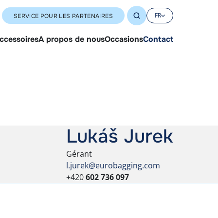
FR
SERVICE POUR LES PARTENAIRES
accessoires
A propos de nous
Occasions
Contact
Lukáš Jurek
Gérant
l.jurek@eurobagging.com
+420
602 736 097