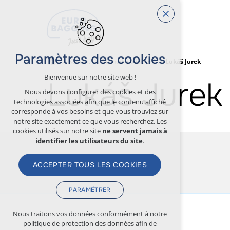
Paramètres des cookies
Kontakt
Obchodní oddělení
Lukáš Jurek
Bienvenue sur notre site web !
Lukáš Jurek
Nous devons configurer des cookies et des
technologies associées afin que le contenu affiché
corresponde à vos besoins et que vous trouviez sur
notre site exactement ce que vous recherchez. Les
cookies utilisés sur notre site
ne servent jamais à
identifier les utilisateurs du site
.
ACCEPTER TOUS LES COOKIES
PARAMÉTRER
Cookies techniques
Nous traitons vos données conformément à notre
politique de protection des données afin de
nécessaires au fonctionnement du site web