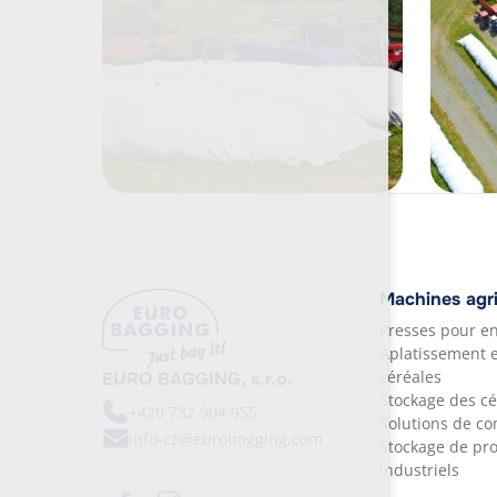
Machines agr
Presses pour en
Aplatissement 
céréales
EURO BAGGING, s.r.o.
Stockage des cé
+420 732 904 955
Solutions de c
info-cz@eurobagging.com
Stockage de pro
industriels