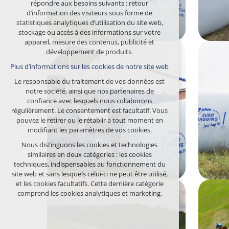
répondre aux besoins suivants : retour
maintien du contexte de navigation
d’information des visiteurs sous forme de
(session) : connexions éventuelles, choix de la
statistiques analytiques d’utilisation du site web,
langue, etc.
stockage ou accès à des informations sur votre
appareil, mesure des contenus, publicité et
Cookies facultatifs
développement de produits.
cookies analytiques pour l’évaluation
Plus d’informations sur les cookies de notre site web
anonyme de la fréquentation
cookies marketing (Google, Seznam,
Le responsable du traitement de vos données est
Facebook)
notre société, ainsi que nos partenaires de
confiance avec lesquels nous collaborons
Plus d’informations sur les cookies de notre site web
régulièrement. Le consentement est facultatif. Vous
pouvez le retirer ou le rétablir à tout moment en
ACCEPTER TOUS LES COOKIES
modifiant les paramètres de vos cookies.
Nous distinguons les cookies et technologies
REFUSER LES COOKIES FACULTATIFS
similaires en deux catégories : les cookies
techniques, indispensables au fonctionnement du
site web et sans lesquels celui-ci ne peut être utilisé,
et les cookies facultatifs. Cette dernière catégorie
comprend les cookies analytiques et marketing.