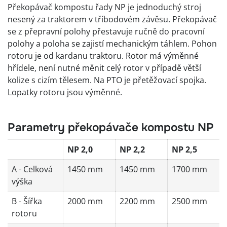
Překopávač kompostu řady NP je jednoduchý stroj
nesený za traktorem v tříbodovém závěsu. Překopávač
se z přepravní polohy přestavuje ručně do pracovní
polohy a poloha se zajistí mechanickým táhlem. Pohon
rotoru je od kardanu traktoru. Rotor má výměnné
hřídele, není nutné měnit celý rotor v případě větší
kolize s cizím tělesem. Na PTO je přetěžovací spojka.
Lopatky rotoru jsou výměnné.
Parametry překopávače kompostu NP
NP 2,0
NP 2,2
NP 2,5
A - Celková
1450 mm
1450 mm
1700 mm
výška
B - Šířka
2000 mm
2200 mm
2500 mm
rotoru