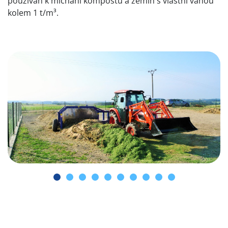
používán k míchání kompostů a zemin s vlastní váhou
kolem 1 t/m³.