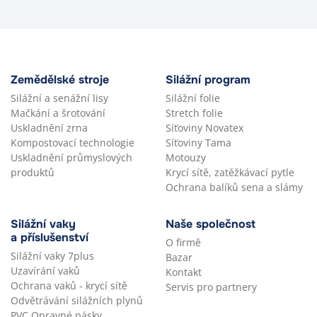
Zemědělské stroje
Silážní program
Silážní a senážní lisy
Silážní folie
Mačkání a šrotování
Stretch folie
Uskladnění zrna
Síťoviny Novatex
Kompostovací technologie
Síťoviny Tama
Uskladnění průmyslových
Motouzy
produktů
Krycí sítě, zatěžkávací pytle
Ochrana balíků sena a slámy
Silážní vaky
Naše společnost
a příslušenství
O firmě
Silážní vaky 7plus
Bazar
Uzavírání vaků
Kontakt
Ochrana vaků - krycí sítě
Servis pro partnery
Odvětrávání silážních plynů
PVC Opravné pásky