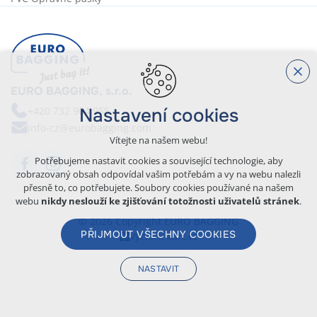
EURO BAGGING, s.r.o.
+420 732 904 955
Nastavení cookies
info-cz@eurobagging.com
Vítejte na našem webu!
Potřebujeme nastavit cookies a související technologie, aby
zobrazovaný obsah odpovídal vašim potřebám a vy na webu nalezli
přesně to, co potřebujete. Soubory cookies používané na našem
webu
nikdy neslouží ke zjišťování totožnosti uživatelů stránek
.
© 2026 Copyright EURO BAGGING
PŘIJMOUT VŠECHNY COOKIES
Vytvořil xart.cz
NASTAVIT
Technická cookies