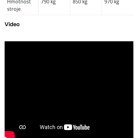
Hmotnost
790 kg
850 kg
970 kg
stroje
Video