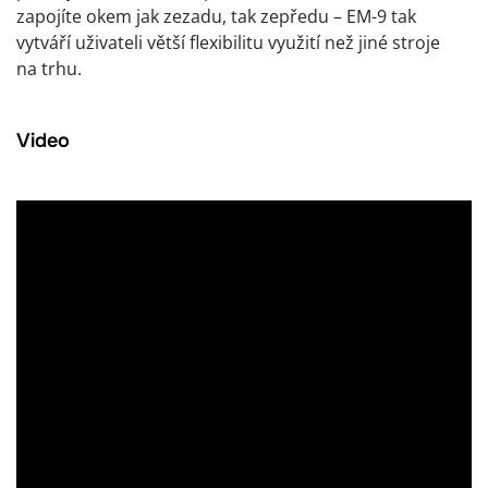
zapojíte okem jak zezadu, tak zepředu – EM-9 tak
vytváří uživateli větší flexibilitu využití než jiné stroje
na trhu.
Video