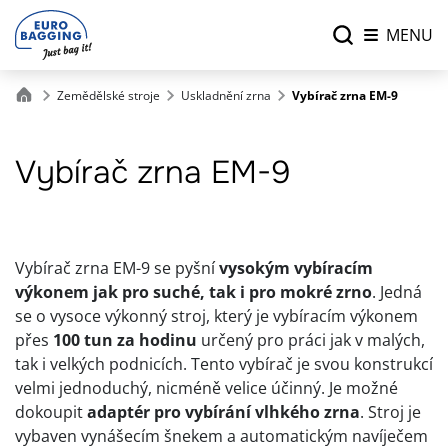
MENU
Zemědělské stroje
Uskladnění zrna
Vybírač zrna EM-9
Vybírač zrna EM-9
Vybírač zrna EM-9 se pyšní
vysokým vybíracím
výkonem jak pro suché, tak i pro mokré zrno
. Jedná
se o vysoce výkonný stroj, který je vybíracím výkonem
přes
100 tun za hodinu
určený pro práci jak v malých,
tak i velkých podnicích. Tento vybírač je svou konstrukcí
velmi jednoduchý, nicméně velice účinný. Je možné
dokoupit
adaptér pro vybírání vlhkého zrna
. Stroj je
vybaven vynášecím šnekem a automatickým navíječem