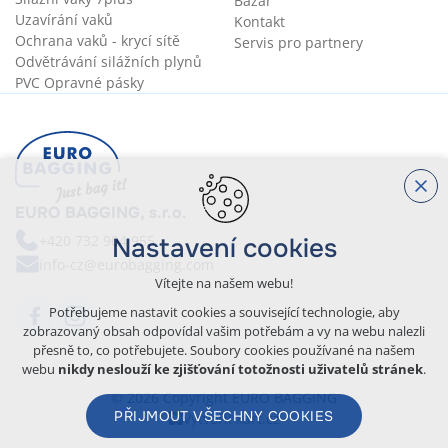
Bazar
Uzavírání vaků
Kontakt
Ochrana vaků - krycí sítě
Servis pro partnery
Odvětrávání silážních plynů
PVC Opravné pásky
EURO BAGGING, s.r.o.
+420 732 904 955
Nastavení cookies
info-cz@eurobagging.com
Vítejte na našem webu!
Potřebujeme nastavit cookies a související technologie, aby
zobrazovaný obsah odpovídal vašim potřebám a vy na webu nalezli
přesně to, co potřebujete. Soubory cookies používané na našem
webu
nikdy neslouží ke zjišťování totožnosti uživatelů stránek
.
© 2026 Copyright EURO BAGGING
PŘIJMOUT VŠECHNY COOKIES
Vytvořil xart.cz