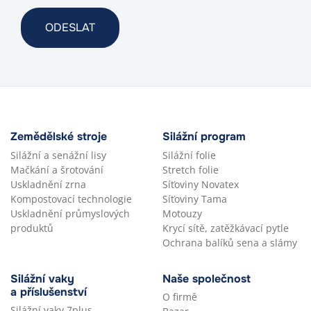
Zemědělské stroje
Silážní program
Silážní a senážní lisy
Silážní folie
Mačkání a šrotování
Stretch folie
Uskladnění zrna
Síťoviny Novatex
Kompostovací technologie
Síťoviny Tama
Uskladnění průmyslových
Motouzy
produktů
Krycí sítě, zatěžkávací pytle
Ochrana balíků sena a slámy
Silážní vaky
Naše společnost
a příslušenství
O firmě
Silážní vaky 7plus