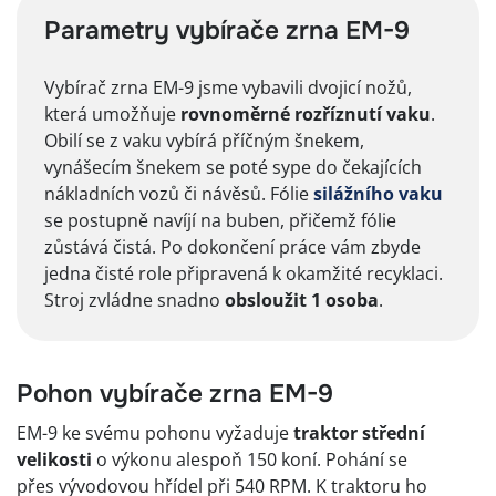
Parametry vybírače zrna EM-9
Vybírač zrna EM-9 jsme vybavili dvojicí nožů,
která umožňuje
rovnoměrné rozříznutí vaku
.
Obilí se z vaku vybírá příčným šnekem,
vynášecím šnekem se poté sype do čekajících
nákladních vozů či návěsů. Fólie
silážního vaku
se postupně navíjí na buben, přičemž fólie
zůstává čistá. Po dokončení práce vám zbyde
jedna čisté role připravená k okamžité recyklaci.
Stroj zvládne snadno
obsloužit 1 osoba
.
Pohon vybírače zrna EM-9
EM-9 ke svému pohonu vyžaduje
traktor střední
velikosti
o výkonu alespoň 150 koní. Pohání se
přes vývodovou hřídel při 540 RPM. K traktoru ho