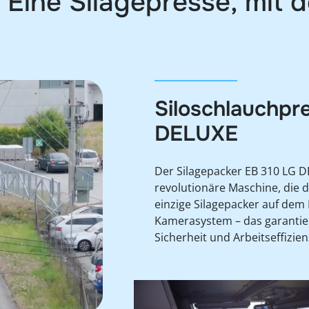
 Eine Silagepresse, mit 
Siloschlauchpr
DELUXE
Der Silagepacker EB 310 LG 
revolutionäre Maschine, die di
einzige Silagepacker auf dem 
Kamerasystem – das garantie
Sicherheit und Arbeitseffizien