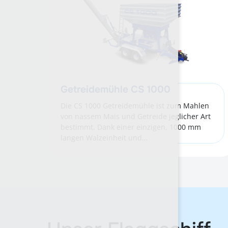
Getreidemühle CS 1000
Die CS 1000 Getreidemühle ist zum Mahlen
von nassem Mais und Getreide jeglicher Art
bestimmt. Dank einer einzigen, 1000 mm
langen Walzeinheit und…