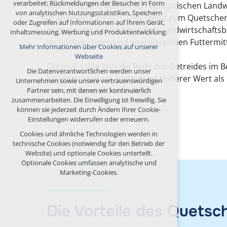
verarbeitet: Rückmeldungen der Besucher in Form
verbreitet sich das in allen europäischen Land
Aufrechterhaltung des Kontextes der Seite
von analytischen Nutzungsstatistiken, Speichern
in anderen Ländern. Den Trend zum Quetschen
(Session): etwaige Anmeldungen, Sprachwahl
oder Zugreifen auf Informationen auf Ihrem Gerät,
usw.
es nunmehr nahezu in jedem Landwirtschaftsbe
Inhaltsmessung, Werbung und Produktentwicklung.
an hochwertigen und energiereichen Futtermitt
Optionale Cookies
Mehr Informationen über Cookies auf unserer
Webseite
analytisch für anonymisierte Verkehrsanalyse
Optimal sollte sich die Reife des Getreides im 
Marketing-Cookies (Google, Seznam,
Die Datenverantwortlichen werden unser
bewegen, was ein bedeutend höherer Wert als 
Facebook)
Unternehmen sowie unsere vertrauenswürdigen
von trockenem Getreide ist.
Partner sein, mit denen wir kontinuierlich
Mehr Informationen über Cookies auf unserer
zusammenarbeiten. Die Einwilligung ist freiwillig. Sie
Webseite
können sie jederzeit durch Ändern Ihrer Cookie-
Einstellungen widerrufen oder erneuern.
ALLE COOKIES AKZEPTIEREN
Cookies und ähnliche Technologien werden in
technische Cookies (notwendig für den Betrieb der
OPTIONALE ABLEHNEN
Website) und optionale Cookies unterteilt.
Optionale Cookies umfassen analytische und
Marketing-Cookies.
Die Vorteile des Quetsc