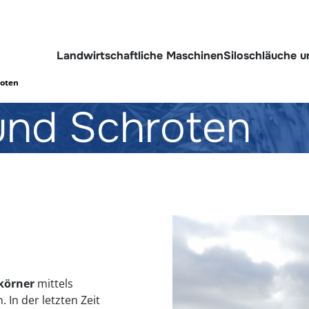
Landwirtschaftliche Maschinen
Siloschläuche 
oten
und Schroten
ekörner
mittels
 In der letzten Zeit