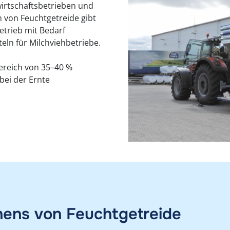
wirtschaftsbetrieben und
 von Feuchtgetreide gibt
trieb mit Bedarf
eln für Milchviehbetriebe.
Bereich von 35–40 %
bei der Ernte
hens von Feuchtgetreide