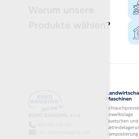
Warum unsere
Produkte wählen?
Landwirtschaf
Maschinen
Schlauchpresse
Anwelksilage
EURO BAGGING, s.r.o.
Quetschen und
+420
602 736 097
Getreidelageru
info-cz@eurobagging.com
Kompostierung