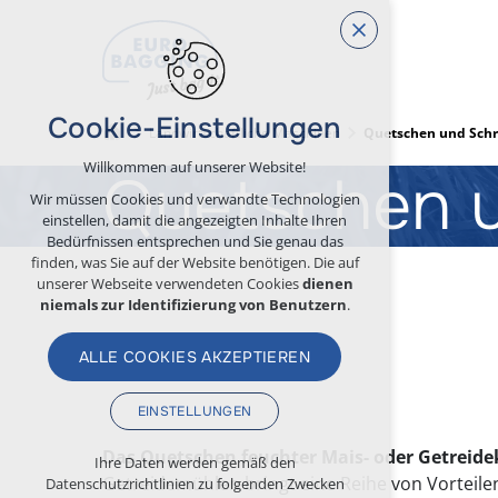
Cookie-Einstellungen
Landwirtschaftliche Maschinen
Quetschen und Schr
Willkommen auf unserer Website!
Quetschen 
Wir müssen Cookies und verwandte Technologien
einstellen, damit die angezeigten Inhalte Ihren
Bedürfnissen entsprechen und Sie genau das
finden, was Sie auf der Website benötigen. Die auf
unserer Webseite verwendeten Cookies
dienen
niemals zur Identifizierung von Benutzern
.
ALLE COOKIES AKZEPTIEREN
EINSTELLUNGEN
Das Quetschen feuchter Mais- oder Getreid
Technische Cookies
Ihre Daten werden gemäß den
Getreidemühlen bringt eine Reihe von Vorteilen.
Datenschutzrichtlinien zu folgenden Zwecken
erforderlich für den Betrieb der Website