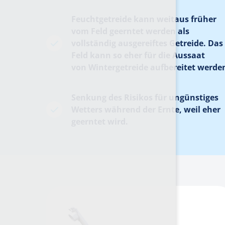
Feuchtgetreide kann weitaus früher
vom Feld geerntet werden als
vollständig ausgereiftes Getreide. Das
Feld kann so eher für die Aussaat
von Wintergetreide aufbereitet werde
Senkung des Risikos für ungünstiges
Wetters während der Ernte, weil eher
geerntet wird.