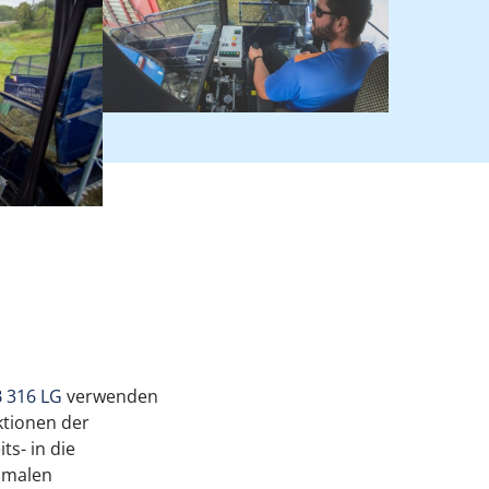
 316 LG
verwenden
ktionen der
s- in die
ximalen